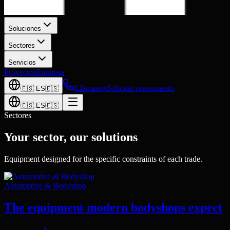
Soluciones
Sectores
Servicios
Proyectos
Empresa
Llámanos
Solicitar presupuesto
🇪🇸
ES
🇪🇸
🇪🇸
ES
🇪🇸
Sectores
Your sector, our solutions
Equipment designed for the specific constraints of each trade.
Automotive & Bodyshop
The equipment modern bodyshops expect