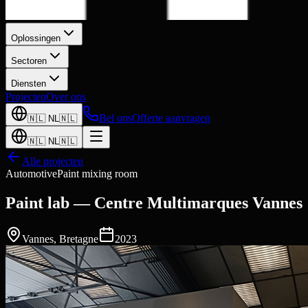
Oplossingen
Sectoren
Diensten
Projecten
Over ons
Bel ons
Offerte aanvragen
🇳🇱
NL
🇳🇱
🇳🇱
NL
🇳🇱
Alle projecten
Automotive
Paint mixing room
Paint lab — Centre Multimarques Vannes
Vannes
,
Bretagne
2023