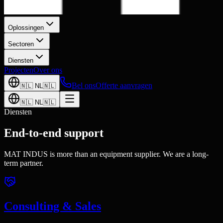
Oplossingen
Sectoren
Diensten
Projecten
Over ons
Bel ons
Offerte aanvragen
🇳🇱
NL
🇳🇱
🇳🇱
NL
🇳🇱
Diensten
End-to-end support
MAT INDUS is more than an equipment supplier. We are a long-
term partner.
Consulting & Sales