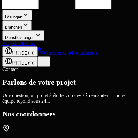
Lösungen
Branchen
Dienstleistungen
Projekte
Über uns
Anrufen
Angebot anfordern
🇩🇪
DE
🇩🇪
🇩🇪
DE
🇩🇪
Contact
Parlons de votre projet
Une question, un projet à étudier, un devis à demander — notre
équipe répond sous 24h.
Nos coordonnées