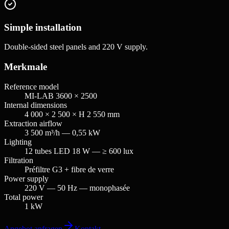
Simple installation
Double-sided steel panels and 220 V supply.
Merkmale
Reference model
MI-LAB 3600 × 2500
Internal dimensions
4 000 × 2 500 × H 2 550 mm
Extraction airflow
3 500 m³/h — 0,55 kW
Lighting
12 tubes LED 18 W — ≥ 600 lux
Filtration
Préfiltre G3 + fibre de verre
Power supply
220 V — 50 Hz — monophasée
Total power
1 kW
Angebot anfragen
Kontakt