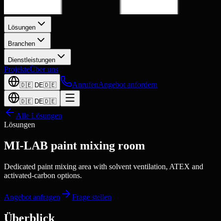
Lösungen
Branchen
Dienstleistungen
Projekte
Über uns
Anrufen
Angebot anfordern
🇩🇪
DE
🇩🇪
🇩🇪
DE
🇩🇪
Alle Lösungen
Lösungen
MI-LAB paint mixing room
Dedicated paint mixing area with solvent ventilation, ATEX and
activated-carbon options.
Angebot anfragen
Frage stellen
Überblick