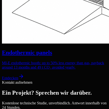
Endothermic panels
MI-E endothermic booth: up to 50% less energy than gas, payback
around 13 months and 49 t CO₂ avoided yearly.
Entdecken
Kontakt aufnehmen
Ein Projekt? Sprechen wir darüber.
Kostenlose technische Studie, unverbindlich. Antwort innerhalb von
24 Stunden.