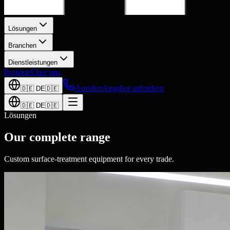
Lösungen
Branchen
Dienstleistungen
Projekte
Über uns
Anrufen
Angebot anfordern
🇩🇪
DE
🇩🇪
🇩🇪
DE
🇩🇪
Lösungen
Our complete range
Custom surface-treatment equipment for every trade.