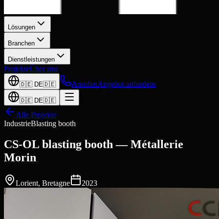
Lösungen
Branchen
Dienstleistungen
Projekte
Über uns
Anrufen
Angebot anfordern
🇩🇪
DE
🇩🇪
🇩🇪
DE
🇩🇪
Alle Projekte
Industrie
Blasting booth
CS-OL blasting booth — Métallerie
Morin
Lorient
,
Bretagne
2023