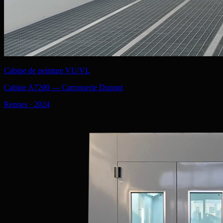
Cabine de peinture VU/VL
Cabine A7200 — Carrosserie Dupont
Rennes
·
2024