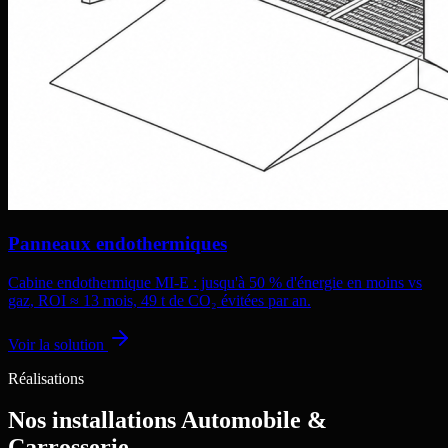
Panneaux endothermiques
Cabine endothermique MI-E : jusqu'à 50 % d'énergie en moins vs
gaz, ROI ≈ 13 mois, 49 t de CO₂ évitées par an.
Voir la solution
Réalisations
Nos installations Automobile &
Carrosserie