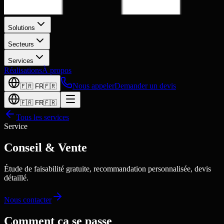
Solutions
Secteurs
Services
Réalisations
À propos
Nous appeler
Demander un devis
🇫🇷
FR
🇫🇷
🇫🇷
FR
🇫🇷
Tous les services
Service
Conseil & Vente
Étude de faisabilité gratuite, recommandation personnalisée, devis
détaillé.
Nous contacter
Comment ça se passe