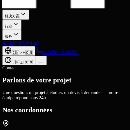
解决方案
行业
服务
项目案例
关于我们
致电我们
申请报价
🇨🇳
ZH
🇨🇳
🇨🇳
ZH
🇨🇳
Contact
Parlons de votre projet
Une question, un projet à étudier, un devis à demander — notre
équipe répond sous 24h.
Nos coordonnées