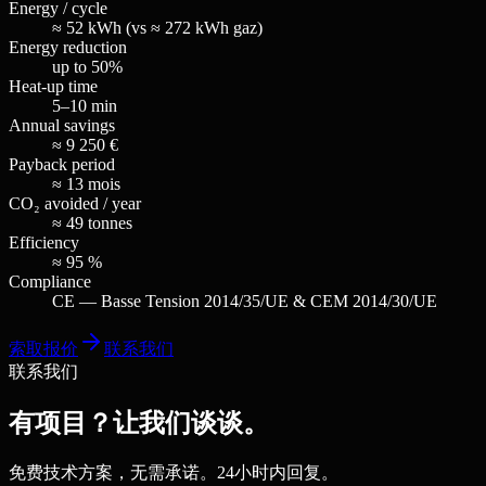
Energy / cycle
≈ 52 kWh (vs ≈ 272 kWh gaz)
Energy reduction
up to 50%
Heat-up time
5–10 min
Annual savings
≈ 9 250 €
Payback period
≈ 13 mois
CO₂ avoided / year
≈ 49 tonnes
Efficiency
≈ 95 %
Compliance
CE — Basse Tension 2014/35/UE & CEM 2014/30/UE
索取报价
联系我们
联系我们
有项目？让我们谈谈。
免费技术方案，无需承诺。24小时内回复。