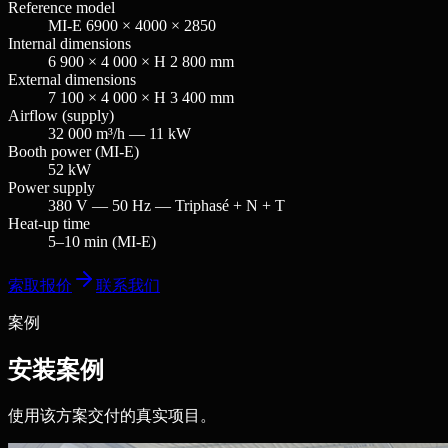
Reference model
MI-E 6900 × 4000 × 2850
Internal dimensions
6 900 × 4 000 × H 2 800 mm
External dimensions
7 100 × 4 000 × H 3 400 mm
Airflow (supply)
32 000 m³/h — 11 kW
Booth power (MI-E)
52 kW
Power supply
380 V — 50 Hz — Triphasé + N + T
Heat-up time
5–10 min (MI-E)
索取报价
联系我们
案例
安装案例
使用该方案交付的真实项目。